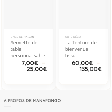
LINGE DE MAISON
CÔTÉ DÉCO
Serviette de
La Tenture de
table
bienvenue
personnalisable
tissu
7,00
€
–
60,00
€
–
Plage
Pla
25,00
€
135,00
€
de
de
prix :
prix 
7,00€
60,
à
à
25,00€
135
A PROPOS DE MANAPONGO