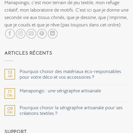
Manapongo, c’est mon terrain de jeu textile, mon refuge
créatif, mon laboratoire de motifs. C’est ici que je donne une
seconde vie aux tissus chinés, que je dessine, que j’imprime,
que je couds et que je rêve (pas toujours dans cet ordre).
ARTICLES RÉCENTS
Pourquoi choisir des matériaux éco-responsables
13
Jan
pour votre déco et vos accessoires ?
Aucun
commentaire
Manapongo : une sérigraphie artisanale
17
sur
Pourquoi
Déc
Aucun
choisir
commentaire
des
sur
matériaux
Pourquoi choisir la sérigraphie artisanale pour ses
09
Manapongo
éco-
Déc
:
créations textiles ?
responsables
une
pour
Aucun
sérigraphie
votre
commentaire
artisanale
déco
sur
et
SUPPORT
Pourquoi