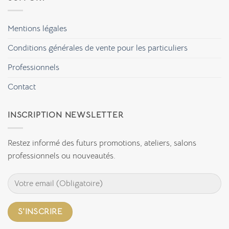
vos
choisir
accessoires
la
?
sérigraphie
artisanale
Mentions légales
pour
ses
créations
Conditions générales de vente pour les particuliers
textiles
?
Professionnels
Contact
INSCRIPTION NEWSLETTER
Restez informé des futurs promotions, ateliers, salons
professionnels ou nouveautés.