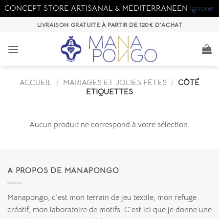
CONCEPT STORE ARTISANAL & MEDITERRANEEN
Ignorer
Passer
LIVRAISON GRATUITE À PARTIR DE 120€ D'ACHAT
au
contenu
ACCUEIL
/
MARIAGES ET JOLIES FÊTES
/
CÔTÉ
ETIQUETTES
Aucun produit ne correspond à votre sélection.
A PROPOS DE MANAPONGO
Manapongo, c’est mon terrain de jeu textile, mon refuge
créatif, mon laboratoire de motifs. C’est ici que je donne une