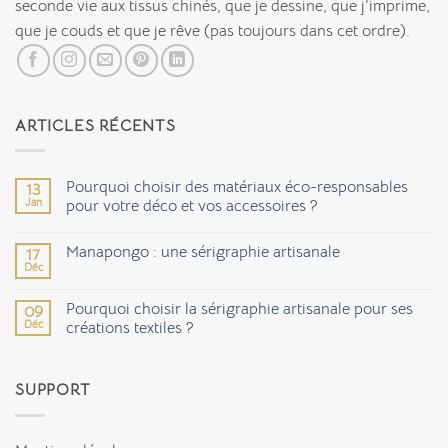
seconde vie aux tissus chinés, que je dessine, que j’imprime,
que je couds et que je rêve (pas toujours dans cet ordre).
ARTICLES RÉCENTS
Pourquoi choisir des matériaux éco-responsables
13
Jan
pour votre déco et vos accessoires ?
Aucun
commentaire
Manapongo : une sérigraphie artisanale
17
sur
Pourquoi
Déc
Aucun
choisir
commentaire
des
sur
matériaux
Pourquoi choisir la sérigraphie artisanale pour ses
09
Manapongo
éco-
Déc
:
créations textiles ?
responsables
une
pour
Aucun
sérigraphie
votre
commentaire
artisanale
déco
sur
et
SUPPORT
Pourquoi
vos
choisir
accessoires
la
?
sérigraphie
artisanale