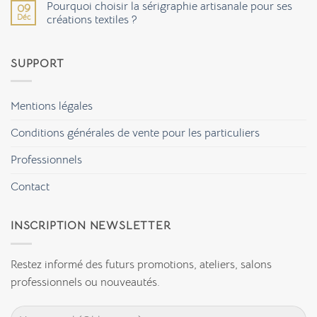
matériaux
Pourquoi choisir la sérigraphie artisanale pour ses
09
Manapongo
éco-
Déc
:
créations textiles ?
responsables
une
pour
Aucun
sérigraphie
votre
commentaire
artisanale
déco
sur
et
SUPPORT
Pourquoi
vos
choisir
accessoires
la
?
sérigraphie
artisanale
Mentions légales
pour
ses
créations
Conditions générales de vente pour les particuliers
textiles
?
Professionnels
Contact
INSCRIPTION NEWSLETTER
Restez informé des futurs promotions, ateliers, salons
professionnels ou nouveautés.