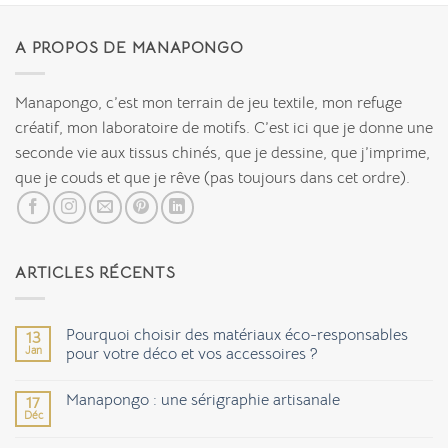
A PROPOS DE MANAPONGO
Manapongo, c’est mon terrain de jeu textile, mon refuge
créatif, mon laboratoire de motifs. C’est ici que je donne une
seconde vie aux tissus chinés, que je dessine, que j’imprime,
que je couds et que je rêve (pas toujours dans cet ordre).
ARTICLES RÉCENTS
Pourquoi choisir des matériaux éco-responsables
13
Jan
pour votre déco et vos accessoires ?
Aucun
commentaire
Manapongo : une sérigraphie artisanale
17
sur
Pourquoi
Déc
Aucun
choisir
commentaire
des
sur