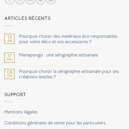
ARTICLES RÉCENTS
Pourquoi choisir des matériaux éco-responsables
13
Jan
pour votre déco et vos accessoires ?
Aucun
commentaire
Manapongo : une sérigraphie artisanale
17
sur
Pourquoi
Déc
Aucun
choisir
commentaire
des
sur
matériaux
Pourquoi choisir la sérigraphie artisanale pour ses
09
Manapongo
éco-
Déc
:
créations textiles ?
responsables
une
pour
Aucun
sérigraphie
votre
commentaire
artisanale
déco
sur
et
SUPPORT
Pourquoi
vos
choisir
accessoires
la
?
sérigraphie
artisanale
Mentions légales
pour
ses
créations
Conditions générales de vente pour les particuliers
textiles
?