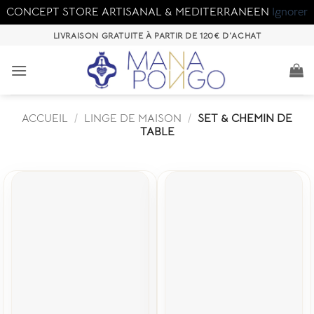
CONCEPT STORE ARTISANAL & MEDITERRANEEN
Ignorer
Passer
LIVRAISON GRATUITE À PARTIR DE 120€ D'ACHAT
au
contenu
ACCUEIL
/
LINGE DE MAISON
/
SET & CHEMIN DE
TABLE