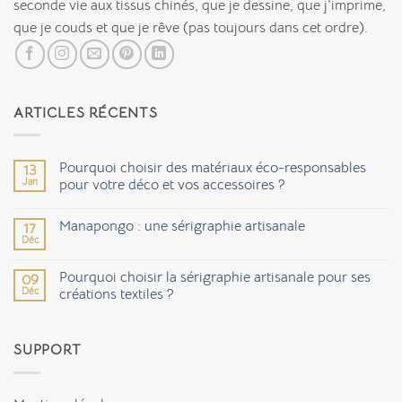
seconde vie aux tissus chinés, que je dessine, que j’imprime,
que je couds et que je rêve (pas toujours dans cet ordre).
ARTICLES RÉCENTS
Pourquoi choisir des matériaux éco-responsables
13
Jan
pour votre déco et vos accessoires ?
Aucun
commentaire
Manapongo : une sérigraphie artisanale
17
sur
Pourquoi
Déc
Aucun
choisir
commentaire
des
sur
matériaux
Pourquoi choisir la sérigraphie artisanale pour ses
09
Manapongo
éco-
Déc
:
créations textiles ?
responsables
une
pour
Aucun
sérigraphie
votre
commentaire
artisanale
déco
sur
et
SUPPORT
Pourquoi
vos
choisir
accessoires
la
?
sérigraphie
artisanale