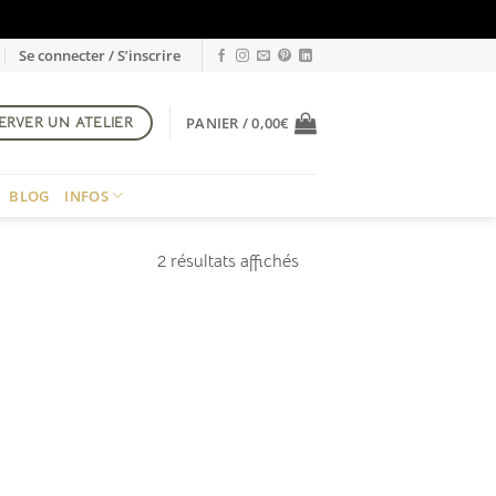
Se connecter / S’inscrire
ERVER UN ATELIER
PANIER /
0,00
€
BLOG
INFOS
Trié
2 résultats affichés
du
plus
récent
au
plus
ancien