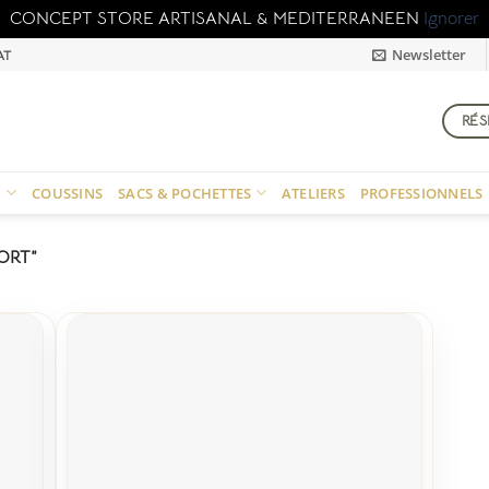
CONCEPT STORE ARTISANAL & MEDITERRANEEN
Ignorer
Newsletter
AT
RÉS
N
COUSSINS
SACS & POCHETTES
ATELIERS
PROFESSIONNELS
ORT”