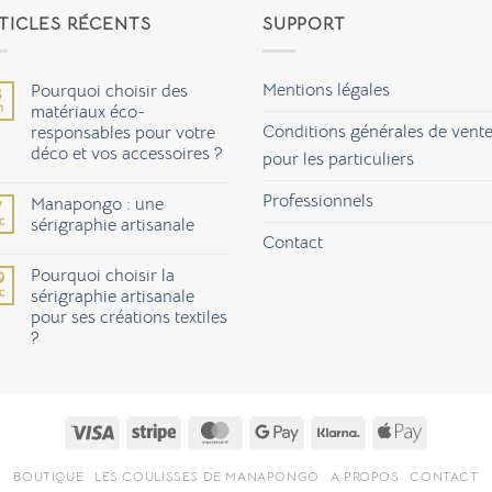
TICLES RÉCENTS
SUPPORT
Mentions légales
Pourquoi choisir des
3
n
matériaux éco-
Conditions générales de vent
responsables pour votre
déco et vos accessoires ?
pour les particuliers
Aucun
commentaire
Professionnels
Manapongo : une
7
sur
Pourquoi
c
sérigraphie artisanale
choisir
Contact
des
Aucun
matériaux
commentaire
Pourquoi choisir la
9
éco-
sur
responsables
Manapongo
c
sérigraphie artisanale
pour
:
pour ses créations textiles
votre
une
déco
sérigraphie
?
et
artisanale
vos
Aucun
accessoires
commentaire
sur
?
Pourquoi
choisir
Visa
Stripe
MasterCard
Google
Klarna
Apple
la
sérigraphie
Pay
Pay
artisanale
pour
BOUTIQUE
LES COULISSES DE MANAPONGO
A PROPOS
CONTACT
ses