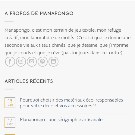
A PROPOS DE MANAPONGO
Manapongo, c’est mon terrain de jeu textile, mon refuge
créatif, mon laboratoire de motifs. C’est ici que je donne une
seconde vie aux tissus chinés, que je dessine, que j’imprime,
que je couds et que je rêve (pas toujours dans cet ordre).
ARTICLES RÉCENTS
Pourquoi choisir des matériaux éco-responsables
13
Jan
pour votre déco et vos accessoires ?
Aucun
commentaire
Manapongo : une sérigraphie artisanale
17
sur
Pourquoi
Déc
Aucun
choisir
commentaire
des
sur