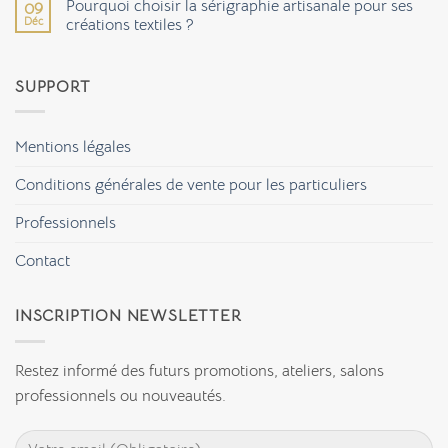
matériaux
Pourquoi choisir la sérigraphie artisanale pour ses
09
Manapongo
éco-
Déc
:
créations textiles ?
responsables
une
pour
Aucun
sérigraphie
votre
commentaire
artisanale
déco
sur
et
SUPPORT
Pourquoi
vos
choisir
accessoires
la
?
sérigraphie
artisanale
Mentions légales
pour
ses
créations
Conditions générales de vente pour les particuliers
textiles
?
Professionnels
Contact
INSCRIPTION NEWSLETTER
Restez informé des futurs promotions, ateliers, salons
professionnels ou nouveautés.