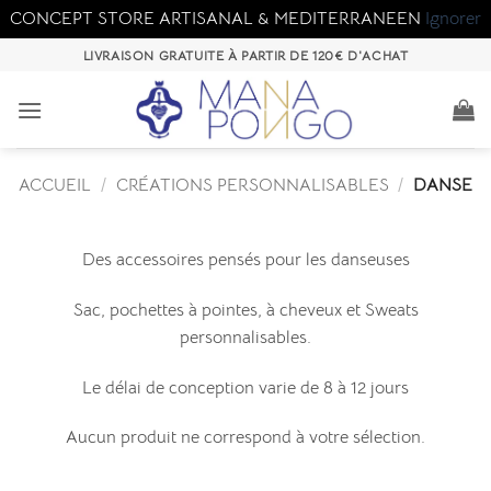
CONCEPT STORE ARTISANAL & MEDITERRANEEN
Ignorer
Passer
LIVRAISON GRATUITE À PARTIR DE 120€ D'ACHAT
au
contenu
ACCUEIL
/
CRÉATIONS PERSONNALISABLES
/
DANSE
Des accessoires pensés pour les danseuses
Sac, pochettes à pointes, à cheveux et Sweats
personnalisables.
Le délai de conception varie de 8 à 12 jours
Aucun produit ne correspond à votre sélection.