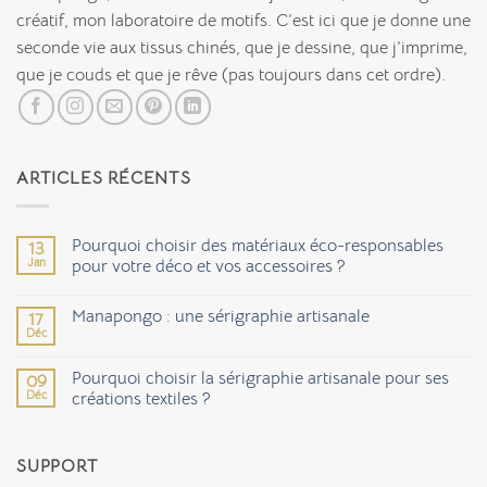
créatif, mon laboratoire de motifs. C’est ici que je donne une
seconde vie aux tissus chinés, que je dessine, que j’imprime,
que je couds et que je rêve (pas toujours dans cet ordre).
ARTICLES RÉCENTS
Pourquoi choisir des matériaux éco-responsables
13
Jan
pour votre déco et vos accessoires ?
Aucun
commentaire
Manapongo : une sérigraphie artisanale
17
sur
Pourquoi
Déc
Aucun
choisir
commentaire
des
sur
matériaux
Pourquoi choisir la sérigraphie artisanale pour ses
09
Manapongo
éco-
Déc
:
créations textiles ?
responsables
une
pour
Aucun
sérigraphie
votre
commentaire
artisanale
déco
sur
et
SUPPORT
Pourquoi
vos
choisir
accessoires