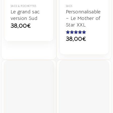
SACS & POCHETTES
SACS
Le grand sac
Personnalisable
version Sud
– Le Mother of
Star XXL
38,00
€
38,00
€
Note
5
sur
5