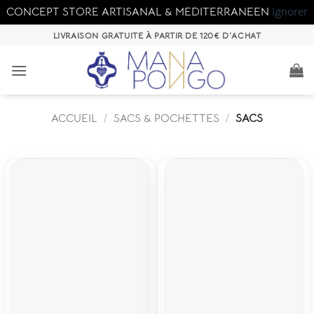
CONCEPT STORE ARTISANAL & MEDITERRANEEN
Ignorer
Passer
LIVRAISON GRATUITE À PARTIR DE 120€ D'ACHAT
au
contenu
ACCUEIL
/
SACS & POCHETTES
/
SACS