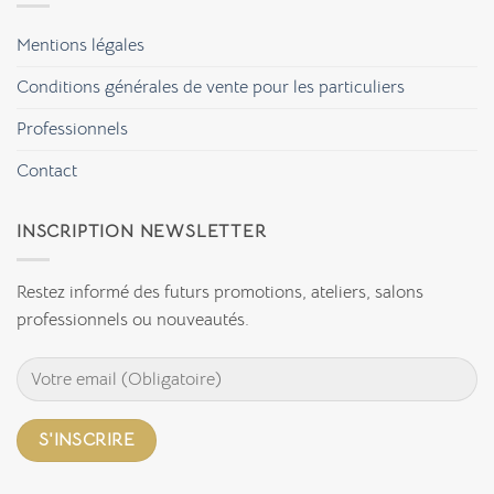
la
?
sérigraphie
artisanale
Mentions légales
pour
ses
créations
Conditions générales de vente pour les particuliers
textiles
?
Professionnels
Contact
INSCRIPTION NEWSLETTER
Restez informé des futurs promotions, ateliers, salons
professionnels ou nouveautés.