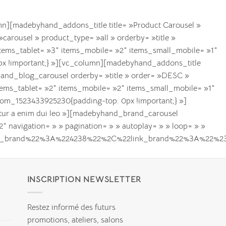
n][madebyhand_addons_title title= »Product Carousel »
arousel » product_type= »all » orderby= »title »
tems_tablet= »3″ items_mobile= »2″ items_small_mobile= »1″
px !important;} »][vc_column][madebyhand_addons_title
yhand_blog_carousel orderby= »title » order= »DESC »
ems_tablet= »2″ items_mobile= »2″ items_small_mobile= »1″
tom_1523433925230{padding-top: 0px !important;} »]
etur a enim dui leo »][madebyhand_brand_carousel
 navigation= » » pagination= » » autoplay= » » loop= » »
ge_brand%22%3A%224238%22%2C%22link_brand%22%3A%22
INSCRIPTION NEWSLETTER
Restez informé des futurs
promotions, ateliers, salons