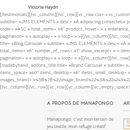
Victoria Haydn
[/testimonials][/vc_column][/vc_row][vc_row css= ».vc_custo
subtitle= »JMS ELEMENTS » desc= »A adipiscing consectetur pri
order= »ASC » total_items= »8″ product_hover= » » enterance_
pagination= » » autoplay= » » loop= » »][/vc_column][/vc_r
title= »Blog Carousel » subtitle= »JMS ELEMENTS » desc= »A a
total_items= »6″ number_of_rows= »1″ show_excerpt= » » item
pagination= » » autoplay= » » loop= » »][/vc_column][/vc_row
[madebyhand_addons_title title= »Brand Carousel » subtitle=
items_space= »40″ items_desktop= »6″ items_small_desktop= »5
images_brand= »%5B%7B%22image_brand%22%3A%224243
[/vc_column][/vc_row][vc_row][vc_column][vc_empty_space h
A PROPOS DE MANAPONGO
AR
Manapongo, c’est mon terrain de
1
jeu textile, mon refuge créatif,
Ja