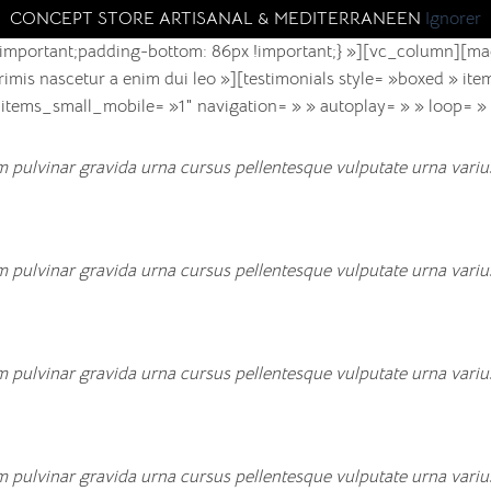
CONCEPT STORE ARTISANAL & MEDITERRANEEN
Ignorer
mportant;padding-bottom: 86px !important;} »][vc_column][mad
mis nascetur a enim dui leo »][testimonials style= »boxed » i
items_small_mobile= »1″ navigation= » » autoplay= » » loop= »
 pulvinar gravida urna cursus pellentesque vulputate urna varius
 pulvinar gravida urna cursus pellentesque vulputate urna varius
 pulvinar gravida urna cursus pellentesque vulputate urna varius
 pulvinar gravida urna cursus pellentesque vulputate urna varius