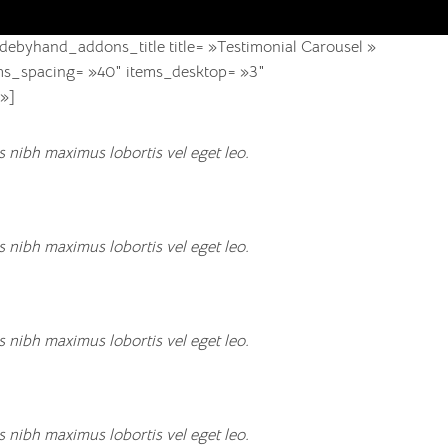
ebyhand_addons_title title= »Testimonial Carousel »
tems_spacing= »40″ items_desktop= »3″
 »]
 nibh maximus lobortis vel eget leo.
 nibh maximus lobortis vel eget leo.
 nibh maximus lobortis vel eget leo.
 nibh maximus lobortis vel eget leo.