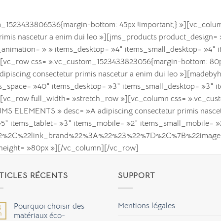
m_1523433806536{margin-bottom: 45px !important;} »][vc_colum
mis nascetur a enim dui leo »][jms_products product_design= »c
animation= » » items_desktop= »4″ items_small_desktop= »4″ i
ow][vc_row css= ».vc_custom_1523433823056{margin-bottom: 80
dipiscing consectetur primis nascetur a enim dui leo »][madeb
s_space= »40″ items_desktop= »3″ items_small_desktop= »3″ it
][vc_row full_width= »stretch_row »][vc_column css= ».vc_cus
 »JMS ELEMENTS » desc= »A adipiscing consectetur primis nasc
″ items_tablet= »3″ items_mobile= »2″ items_small_mobile= »2″
%22%2C%22link_brand%22%3A%22%23%22%7D%2C%7B%22ima
eight= »80px »][/vc_column][/vc_row]
TICLES RÉCENTS
SUPPORT
Mentions légales
Pourquoi choisir des
3
n
matériaux éco-